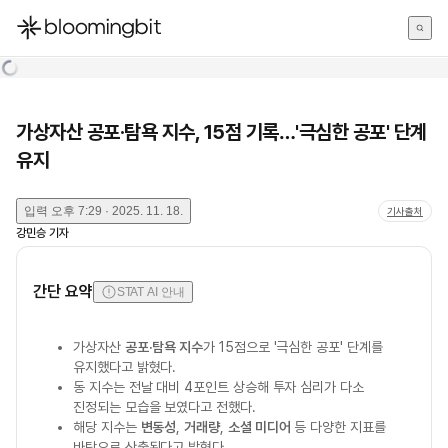
한국어
English
日本語
가상자산 공포·탐욕 지수, 15점 기록…'극심한 공포' 단계
유지
입력
오후 7:29 · 2025. 11. 18.
기사출처
강민승
기자
간단 요약
STAT AI 안내
가상자산
공포·탐욕 지수
가 15점으로 '극심한 공포' 단계를
유지했다고 밝혔다.
동 지수는 전날 대비 4포인트 상승해 투자 심리가 다소
진정되는 모습을 보였다고 전했다.
해당 지수는
변동성
,
거래량
,
소셜 미디어
등 다양한 지표를
바탕으로 산출된다고 밝혔다.