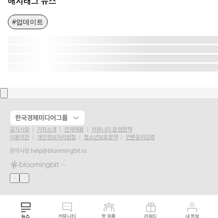
해시태그 뉴스
#업데이트
한국경제미디어그룹
공지사항
기자소개
인재채용
커뮤니티 운영정책
이용약관
개인정보처리방침
청소년보호정책
언론윤리강령
문의사항
help@bloomingbit.io
뉴스
커뮤니티
핫 피플
리워드
내 정보