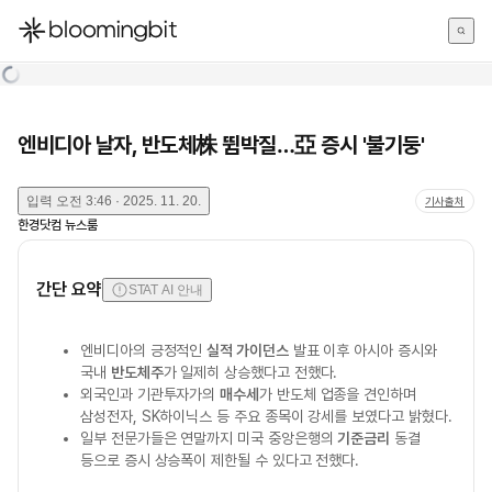
한국어
English
日本語
엔비디아 날자, 반도체株 뜀박질…亞 증시 '불기둥'
입력
오전 3:46 · 2025. 11. 20.
기사출처
한경닷컴 뉴스룸
간단 요약
STAT AI 안내
엔비디아의 긍정적인
실적 가이던스
발표 이후 아시아 증시와
국내
반도체주
가 일제히 상승했다고 전했다.
외국인과 기관투자가의
매수세
가 반도체 업종을 견인하며
삼성전자, SK하이닉스 등 주요 종목이 강세를 보였다고 밝혔다.
일부 전문가들은 연말까지 미국 중앙은행의
기준금리
동결
등으로 증시 상승폭이 제한될 수 있다고 전했다.