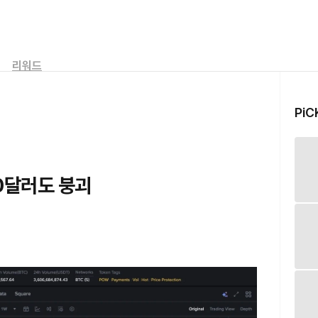
리워드
PiC
00달러도 붕괴