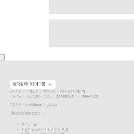
한국경제미디어그룹
공지사항
기자소개
인재채용
커뮤니티 운영정책
이용약관
개인정보처리방침
청소년보호정책
언론윤리강령
문의사항
help@bloomingbit.io
블루밍비트
서울시 강남구 테헤란로 217, 10층
사업자 번호: 484-81-02340