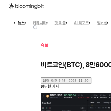
뉴스
커뮤니티
핫 피플
AI 리포트
멤버십
한국어
English
日本語
속보
비트코인(BTC), 8만60
입력
오후 9:45 · 2025. 11. 20.
황두현
기자