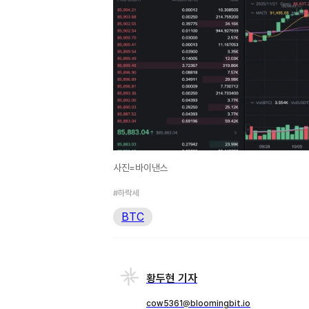
사진=바이낸스
#하락세
BTC
황두현 기자
cow5361@bloomingbit.io