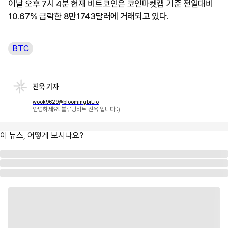
이날 오후 7시 4분 현재 비트코인은 코인마켓캡 기준 전일대비
10.67% 급락한 8만1743달러에 거래되고 있다.
BTC
진욱 기자
wook9629@bloomingbit.io
안녕하세요! 블루밍비트 진욱 입니다 :)
이 뉴스, 어떻게 보시나요?