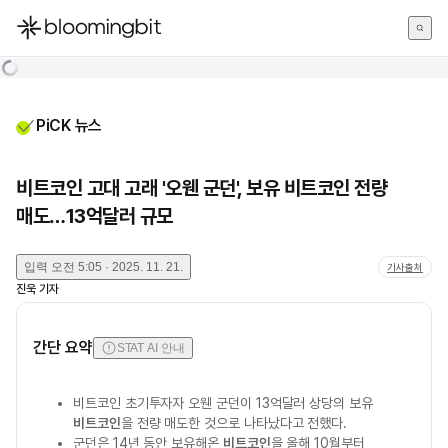
한국어
English
日本語
PiCK 뉴스
비트코인 고대 고래 '오웬 군던', 보유 비트코인 전량
매도…13억달러 규모
입력
오전 5:05 · 2025. 11. 21.
기사출처
진욱
기자
간단 요약
STAT AI 안내
비트코인 초기투자자 오웬 군던이 13억달러 상당의 보유
비트코인
을 전량 매도한 것으로 나타났다고 전했다.
군던은 14년 동안 보유해온
비트코인
을 올해 10월부터