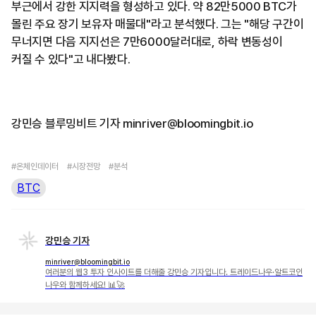
부근에서 강한 지지력을 형성하고 있다. 약 82만5000 BTC가
몰린 주요 장기 보유자 매물대"라고 분석했다. 그는 "해당 구간이
무너지면 다음 지지선은 7만6000달러대로, 하락 변동성이
커질 수 있다"고 내다봤다.
강민승 블루밍비트 기자 minriver@bloomingbit.io
#온체인데이터
#시장전망
#분석
BTC
강민승 기자
minriver@bloomingbit.io
여러분의 웹3 투자 인사이트를 더해줄 강민승 기자입니다. 트레이드나우·알트코인
나우와 함께하세요! 📊🚀