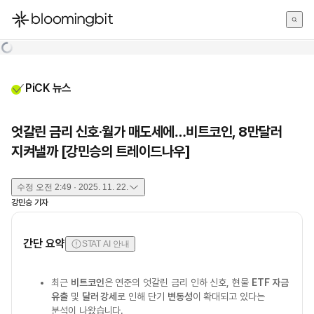
한국어
English
日本語
PiCK 뉴스
엇갈린 금리 신호·월가 매도세에…비트코인, 8만달러
지켜낼까 [강민승의 트레이드나우]
수정
오전 2:49 · 2025. 11. 22.
강민승
기자
간단 요약
STAT AI 안내
최근
비트코인
은 연준의 엇갈린 금리 인하 신호, 현물
ETF 자금
유출
및
달러 강세
로 인해 단기
변동성
이 확대되고 있다는
분석이 나왔습니다.