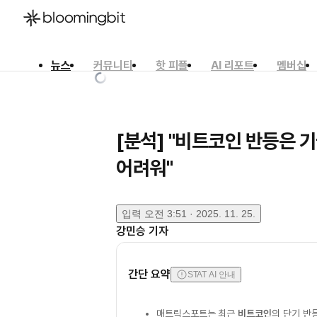
뉴스
커뮤니티
핫 피플
AI 리포트
멤버십
한국어
English
日本語
[분석] "비트코인 반등은 
어려워"
입력
오전 3:51 · 2025. 11. 25.
강민승
기자
간단 요약
STAT AI 안내
매트릭스포트는 최근
비트코인
의 단기 반