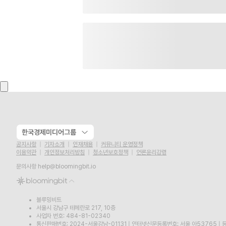
한국경제미디어그룹
공지사항
기자소개
인재채용
커뮤니티 운영정책
이용약관
개인정보처리방침
청소년보호정책
언론윤리강령
문의사항
help@bloomingbit.io
블루밍비트
서울시 강남구 테헤란로 217, 10층
사업자 번호: 484-81-02340
통신판매번호: 2024-서울강남-01131
|
인터넷신문등록번호: 서울,아53765
|
등