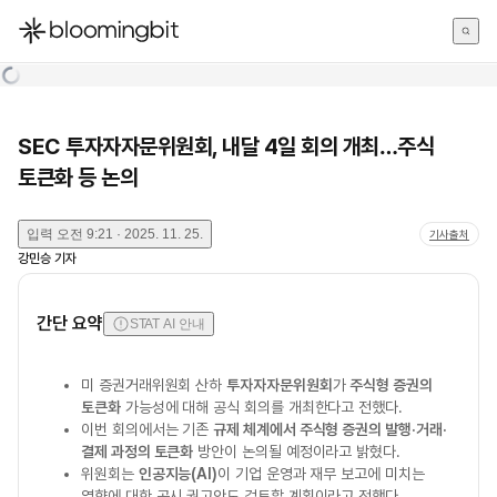
한국어
English
日本語
SEC 투자자자문위원회, 내달 4일 회의 개최…주식
토큰화 등 논의
입력
오전 9:21 · 2025. 11. 25.
기사출처
강민승
기자
간단 요약
STAT AI 안내
미 증권거래위원회 산하
투자자자문위원회
가
주식형 증권의
토큰화
가능성에 대해 공식 회의를 개최한다고 전했다.
이번 회의에서는 기존
규제 체계에서 주식형 증권의 발행·거래·
결제 과정의 토큰화
방안이 논의될 예정이라고 밝혔다.
위원회는
인공지능(AI)
이 기업 운영과 재무 보고에 미치는
영향에 대한 공시 권고안도 검토할 계획이라고 전했다.