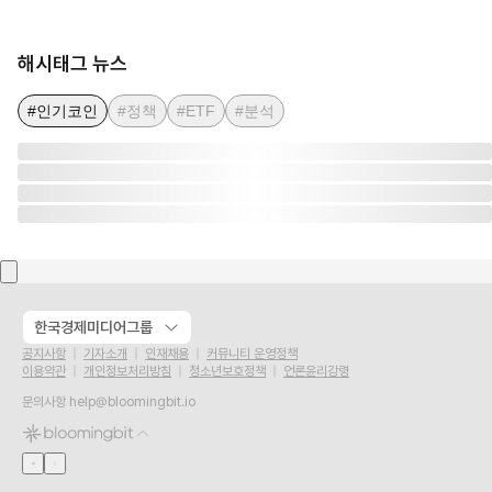
해시태그 뉴스
#인기코인
#정책
#ETF
#분석
한국경제미디어그룹
공지사항
기자소개
인재채용
커뮤니티 운영정책
이용약관
개인정보처리방침
청소년보호정책
언론윤리강령
문의사항
help@bloomingbit.io