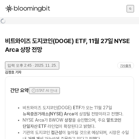
한국어
English
日本語
비트와이즈 도지코인(DOGE) ETF, 11월 27일 NYSE
Arca 상장 전망
입력
오후 2:45 · 2025. 11. 25.
기사출처
김정호
기자
간단 요약
STAT AI 안내
비트와이즈 도지코인(DOGE)
ETF
가 오는 11월 27일
뉴욕증권거래소(NYSE) Arca
에 상장될 전망이라고 전했다.
NYSE Arca가 BWOW
상장
을 승인했으며, 주요
알트코인
단일자산 ETF
라인업이 확장된다고 밝혔다.
기관의 도지코인
접근성
이 높아질 것으로 예상되며, 시장은 수일
내
거래 개시
가능성에 주목하고 있다고 전했다.