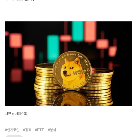
사진 = 셔터스톡
#인기코인
#정책
#ETF
#분석