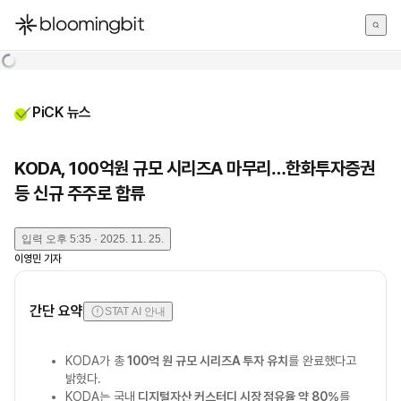
한국어
English
日本語
PiCK 뉴스
KODA, 100억원 규모 시리즈A 마무리…한화투자증권
등 신규 주주로 합류
입력
오후 5:35 · 2025. 11. 25.
이영민
기자
간단 요약
STAT AI 안내
KODA가 총
100억 원 규모 시리즈A 투자 유치
를 완료했다고
밝혔다.
KODA는 국내
디지털자산 커스터디 시장 점유율 약 80%
를