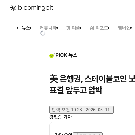
뉴스
커뮤니티
핫 피플
AI 리포트
멤버십
한국어
English
日本語
PiCK 뉴스
美 은행권, 스테이블코인 
표결 앞두고 압박
입력
오전 10:28 · 2026. 05. 11.
강민승
기자