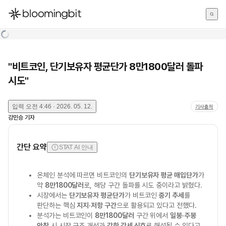
한국어
English
日本語
"비트코인, 단기보유자 평균단가 8만1800달러 돌파
시도"
입력
오전 4:46 · 2026. 05. 12.
기사출처
강민승
기자
간단 요약
STAT AI 안내
온체인 분석에 따르면 비트코인의
단기보유자 평균 매입단가
가
약
8만1800달러
로, 해당 구간 돌파를 시도 중이라고 밝혔다.
시장에서는
단기보유자 평균단가
가 비트코인
중기 추세
를
판단하는 핵심
지지·저항 구간
으로 활용되고 있다고 전했다.
분석가는 비트코인이
8만1800달러
구간 위에서
일봉·주봉
안착
시 시장 구조 개선과
강한 강세 신호
로 해석될 수 있다고