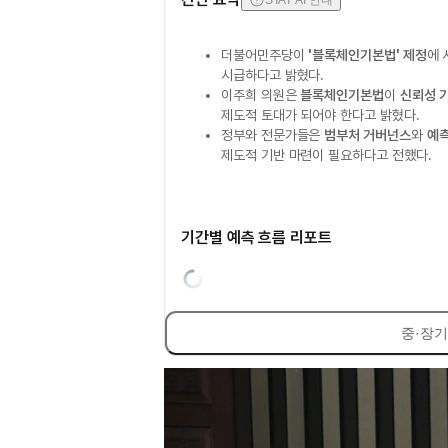
STAT AI 안내
더불어민주당이
'블록체인기본법' 제정
에 
시급하다고 밝혔다.
이주희 의원은
블록체인기본법
이
신뢰성 
제도적 토대가 되어야 한다고 밝혔다.
정부와 전문가들은
범부처 거버넌스
와
예
제도적 기반 마련이 필요하다고 전했다.
기간별 예측 흐름 리포트
중·장기