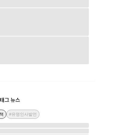
태그 뉴스
책
#유명인사발언