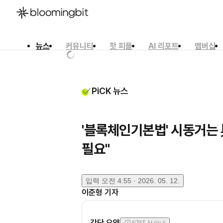
뉴스
커뮤니티
핫 피플
AI 리포트
멤버십
한국어
English
日本語
PiCK 뉴스
'블록체인기본법' 시동거는
필요"
입력
오전 4:55 · 2026. 05. 12.
이준형
기자
간단 요약