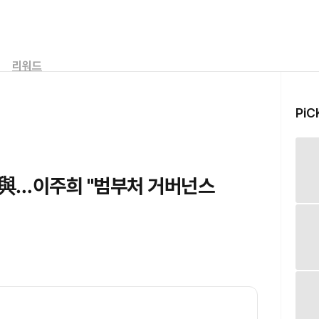
리워드
PiC
 與…이주희 "범부처 거버넌스