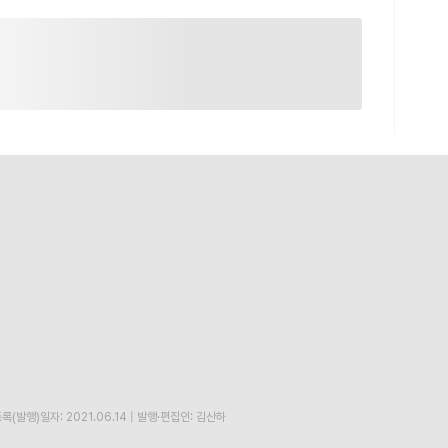
록(발행)일자: 2021.06.14
|
발행·편집인: 김산하