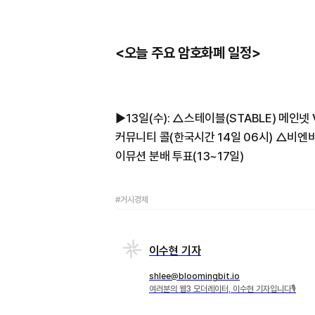
<오늘 주요 암호화폐 일정>
▶︎13일(수): △스테이블(STABLE) 메인
커뮤니티 콜(한국시간 14일 06시) △비엔비
이뮤션 분배 투표(13~17일)
#거시경제
이수현 기자
shlee@bloomingbit.io
여러분의 웹3 모더레이터, 이수현 기자입니다🎙