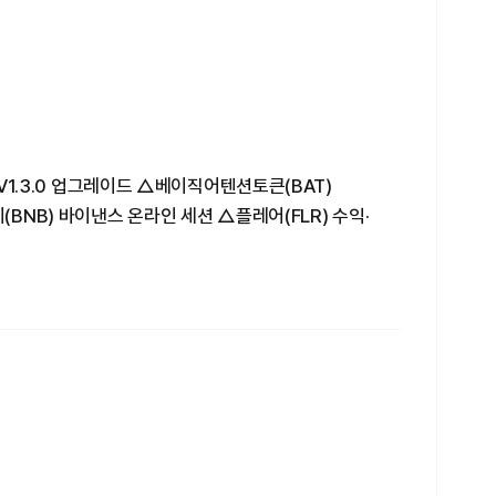
넷 V1.3.0 업그레이드 △베이직어텐션토큰(BAT)
(BNB) 바이낸스 온라인 세션 △플레어(FLR) 수익·