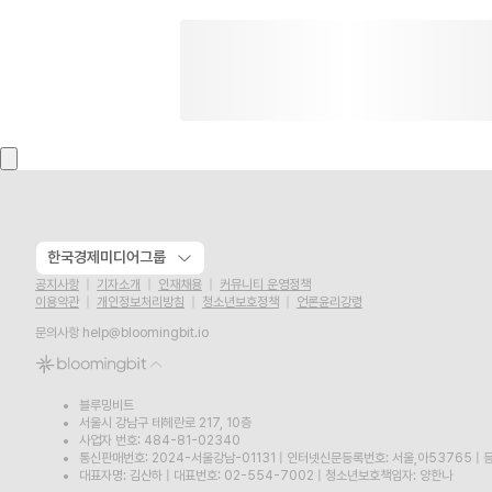
한국경제미디어그룹
공지사항
기자소개
인재채용
커뮤니티 운영정책
이용약관
개인정보처리방침
청소년보호정책
언론윤리강령
문의사항
help@bloomingbit.io
블루밍비트
서울시 강남구 테헤란로 217, 10층
사업자 번호: 484-81-02340
통신판매번호: 2024-서울강남-01131
|
인터넷신문등록번호: 서울,아53765
|
등
대표자명: 김산하
|
대표번호: 02-554-7002
|
청소년보호책임자: 양한나