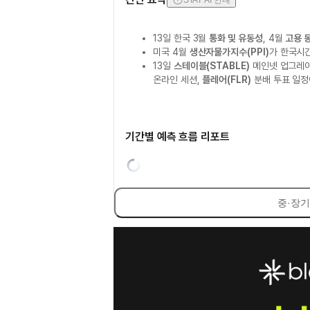
STAT AI 안내
13일 한국 3월
통화 및 유동성
, 4월
고용 
미국 4월
생산자물가지수(PPI)
가 한국시간
13일
스테이블(STABLE)
메인넷 업그레
온라인 세션,
플레어(FLR)
분배 투표 일정
기간별 예측 흐름 리포트
중·장기