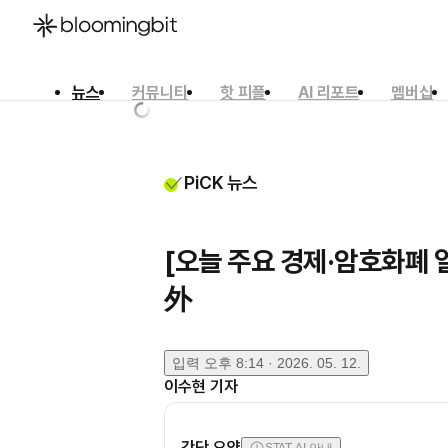
뉴스
커뮤니티
핫 피플
AI 리포트
멤버십
한국어
English
日本語
PiCK 뉴스
[오늘 주요 경제·암호화폐 
外
입력
오후 8:14 · 2026. 05. 12.
이수현
기자
간단 요약