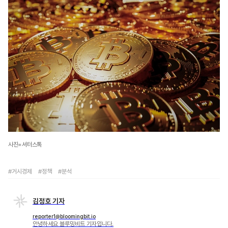
사진=셔터스톡
#거시경제
#정책
#분석
김정호 기자
reporter1@bloomingbit.io
안녕하세요 블루밍비트 기자입니다.