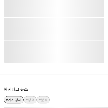
해시태그 뉴스
#거시경제
#정책
#분석