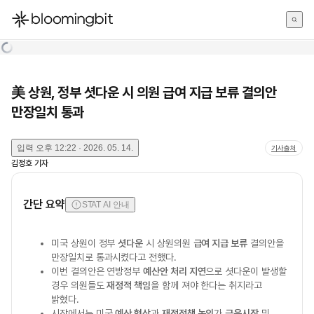
한국어
English
日本語
美 상원, 정부 셧다운 시 의원 급여 지급 보류 결의안
만장일치 통과
입력
오후 12:22 · 2026. 05. 14.
기사출처
김정호
기자
간단 요약
STAT AI 안내
미국 상원이 정부
셧다운
시 상원의원
급여 지급 보류
결의안을
만장일치로 통과시켰다고 전했다.
이번 결의안은 연방정부
예산안 처리 지연
으로 셧다운이 발생할
경우 의원들도
재정적 책임
을 함께 져야 한다는 취지라고
밝혔다.
시장에서는 미국
예산 협상
과
재정정책 논의
가
금융시장
및