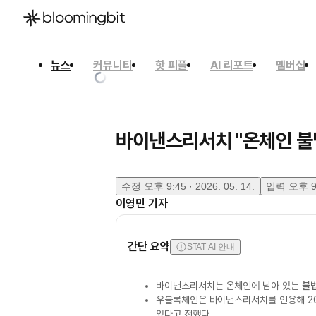
뉴스
커뮤니티
핫 피플
AI 리포트
멤버십
한국어
English
日本語
바이낸스리서치 "온체인 불법
수정
오후 9:45 · 2026. 05. 14.
입력
오후 9:
이영민
기자
간단 요약
STAT AI 안내
바이낸스리서치는 온체인에 남아 있는
불법
우블록체인은 바이낸스리서치를 인용해 2
있다고 전했다.