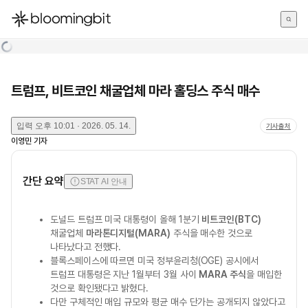
한국어
English
日本語
트럼프, 비트코인 채굴업체 마라 홀딩스 주식 매수
입력
오후 10:01 · 2026. 05. 14.
기사출처
이영민
기자
간단 요약
STAT AI 안내
도널드 트럼프 미국 대통령이 올해 1분기
비트코인(BTC)
채굴업체
마라톤디지털(MARA)
주식을 매수한 것으로
나타났다고 전했다.
블록스페이스에 따르면 미국 정부윤리청(OGE) 공시에서
트럼프 대통령은 지난 1월부터 3월 사이
MARA 주식
을 매입한
것으로 확인됐다고 밝혔다.
다만 구체적인 매입 규모와 평균 매수 단가는 공개되지 않았다고