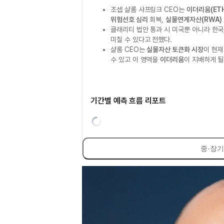
조셉 샬롬 샤프링크 CEO는
이더리움(ET
위험선호 심리
회복,
실물연계자산(RWA)
클래리티 법안 통과 시 미국뿐 아니라 한국,
미칠 수 있다고 전했다.
샬롬 CEO는
실물자산 토큰화 시장
이 현재
수 있고 이 영역을
이더리움
이 지배하게 될
기간별 예측 흐름 리포트
중·장기