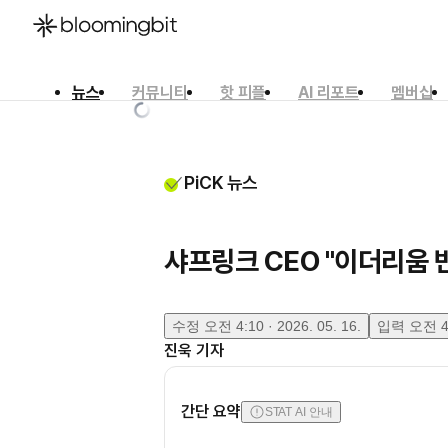
뉴스
커뮤니티
핫 피플
AI 리포트
멤버십
한국어
English
日本語
PiCK 뉴스
샤프링크 CEO "이더리움 반
수정
오전 4:10 · 2026. 05. 16.
입력
오전 4:
진욱
기자
간단 요약
STAT AI 안내