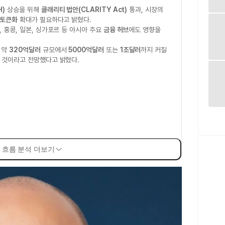
H)
상승을 위해
클래리티 법안(CLARITY Act)
통과, 시장의
 토큰화
확대가 필요하다고 밝혔다.
 홍콩, 일본, 싱가포르 등 아시아 주요
금융 허브
에도 영향을
 약
320억달러
규모에서
5000억달러
또는
1조달러
까지 커질
 것이라고 전망했다고 밝혔다.
 흐름 분석 더보기