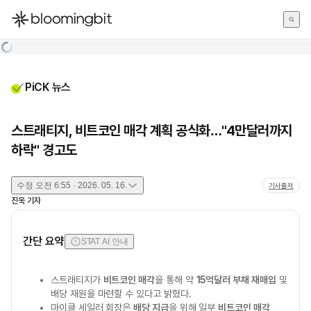
한국어
English
日本語
PiCK 뉴스
스트래티지, 비트코인 매각 계획 공식화…"4만달러까지
하락" 경고도
수정
오전 6:55 · 2026. 05. 16.
기사출처
진욱
기자
간단 요약
STAT AI 안내
스트래티지가
비트코인 매각
을 통해 약
15억달러 부채 재매입
및
배당 재원을 마련할 수 있다고 밝혔다.
마이클 세일러 회장은
배당 지급
을 위해 일부
비트코인 매각