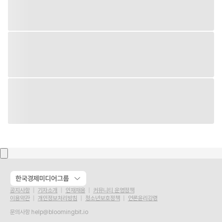
한국경제미디어그룹
공지사항
기자소개
인재채용
커뮤니티 운영정책
이용약관
개인정보처리방침
청소년보호정책
언론윤리강령
문의사항
help@bloomingbit.io