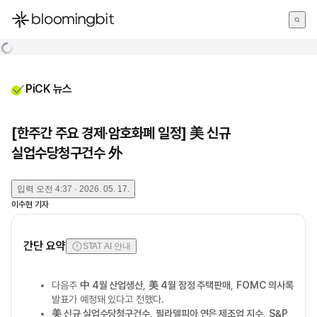
한국어
English
日本語
PiCK 뉴스
[한주간 주요 경제·암호화폐 일정] 美 신규
실업수당청구건수 外
입력
오전 4:37 · 2026. 05. 17.
이수현
기자
간단 요약
STAT AI 안내
다음주
中 4월 산업생산
,
美 4월 잠정 주택판매
,
FOMC 의사록
발표가 예정돼 있다고 전했다.
美 신규 실업수당청구건수
,
필라델피아 연은 제조업 지수
,
S&P