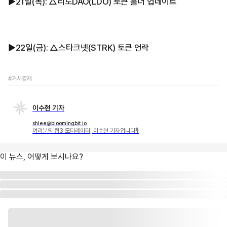
▶︎21일(목): △리도DAO(LDO) 토큰 홀더 업데이트
▶︎22일(금): △스타크넷(STRK) 토큰 언락
#거시경제
이수현 기자
shlee@bloomingbit.io
여러분의 웹3 모더레이터, 이수현 기자입니다🎙
이 뉴스, 어떻게 보시나요?