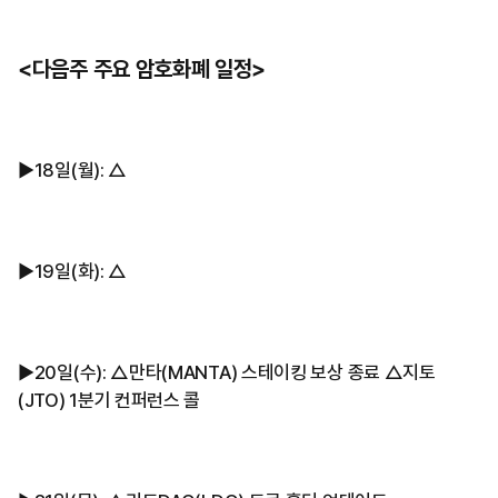
<다음주 주요 암호화폐 일정>
▶︎18일(월): △
▶︎19일(화): △
▶︎20일(수): △만타(MANTA) 스테이킹 보상 종료 △지토
(JTO) 1분기 컨퍼런스 콜