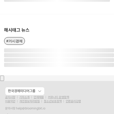
해시태그 뉴스
#거시경제
한국경제미디어그룹
공지사항
기자소개
인재채용
커뮤니티 운영정책
이용약관
개인정보처리방침
청소년보호정책
언론윤리강령
문의사항
help@bloomingbit.io