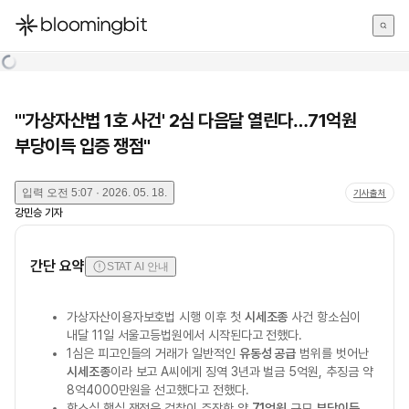
한국어
English
日本語
"'가상자산법 1호 사건' 2심 다음달 열린다…71억원
부당이득 입증 쟁점"
입력
오전 5:07 · 2026. 05. 18.
기사출처
강민승
기자
간단 요약
STAT AI 안내
가상자산이용자보호법 시행 이후 첫
시세조종
사건 항소심이
내달 11일 서울고등법원에서 시작된다고 전했다.
1심은 피고인들의 거래가 일반적인
유동성 공급
범위를 벗어난
시세조종
이라 보고 A씨에게 징역 3년과 벌금 5억원, 추징금 약
8억4000만원을 선고했다고 전했다.
항소심 핵심 쟁점은 검찰이 주장한 약
71억원
규모
부당이득