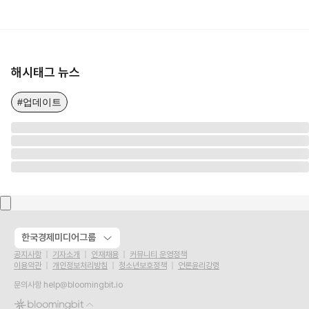
해시태그 뉴스
#업데이트
한국경제미디어그룹
공지사항
기자소개
인재채용
커뮤니티 운영정책
이용약관
개인정보처리방침
청소년보호정책
언론윤리강령
문의사항
help@bloomingbit.io