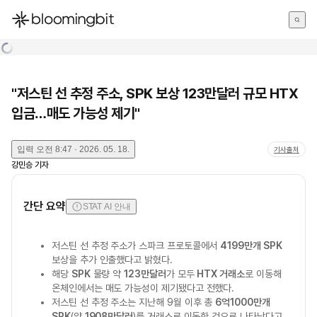
한국어
English
日本語
"저스틴 선 추정 주소, SPK 보상 123만달러 규모 HTX
입금…매도 가능성 제기"
입력
오전 8:47 · 2026. 05. 18.
기사출처
강민승
기자
간단 요약
STAT AI 안내
저스틴 선 추정 주소가 스파크 프로토콜에서
4199만개 SPK
보상을 추가 인출했다고 밝혔다.
해당
SPK
물량 약
123만달러
가 모두
HTX 거래소
로 이동해
온체인에서는 매도 가능성이 제기됐다고 전했다.
저스틴 선 추정 주소는 지난해 9월 이후 총
6억1000만개
SPK
(약
1908만달러
)를 거래소로 이동한 것으로 나타났다고