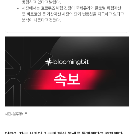
병행하고 있다고 밝혔다.
시장에서는
호르무즈 해협 긴장
이
국제유가
와 글로벌
위험자산
및
비트코인
등
가상자산 시장
의 단기
변동성
을 자극하고 있다고
분석이 나온다고 전했다.
사진=블루밍비트