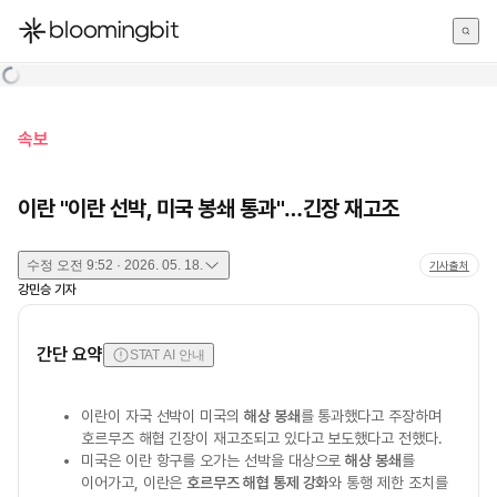
한국어
English
日本語
속보
이란 "이란 선박, 미국 봉쇄 통과"…긴장 재고조
수정
오전 9:52 · 2026. 05. 18.
기사출처
강민승
기자
간단 요약
STAT AI 안내
이란이 자국 선박이 미국의
해상 봉쇄
를 통과했다고 주장하며
호르무즈 해협 긴장이 재고조되고 있다고 보도했다고 전했다.
미국은 이란 항구를 오가는 선박을 대상으로
해상 봉쇄
를
이어가고, 이란은
호르무즈 해협 통제 강화
와 통행 제한 조치를