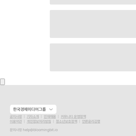
한국경제미디어그룹
공지사항
기자소개
인재채용
커뮤니티 운영정책
이용약관
개인정보처리방침
청소년보호정책
언론윤리강령
문의사항
help@bloomingbit.io