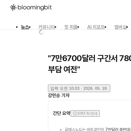
뉴스
커뮤니티
핫 피플
AI 리포트
멤버십
한국어
English
日本語
"7만6700달러 구간서 7
부담 여전"
입력
오전 10:03 · 2026. 05. 18.
강민승
기자
간단 요약
STAT AI 안내
글래스노드는 비트코인이
7만달러 중반대