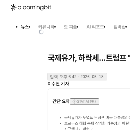
뉴스
커뮤니티
핫 피플
AI 리포트
멤버십
한국어
English
日本語
국제유가, 하락세…트럼프 "
입력
오후 6:42 · 2026. 05. 18.
이수현
기자
간단 요약
STAT AI 안내
국제유가가 도널드 트럼프 미국 대통령의
호르무즈 해협 봉쇄 장기화 가능성과
이란
자극했다고 밝혔다.