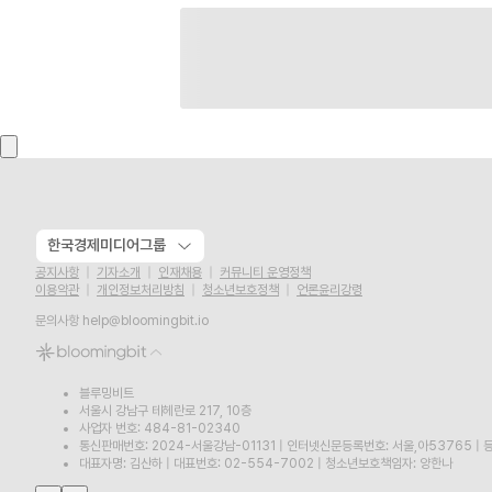
한국경제미디어그룹
공지사항
기자소개
인재채용
커뮤니티 운영정책
이용약관
개인정보처리방침
청소년보호정책
언론윤리강령
문의사항
help@bloomingbit.io
블루밍비트
서울시 강남구 테헤란로 217, 10층
사업자 번호: 484-81-02340
통신판매번호: 2024-서울강남-01131
|
인터넷신문등록번호: 서울,아53765
|
등
대표자명: 김산하
|
대표번호: 02-554-7002
|
청소년보호책임자: 양한나