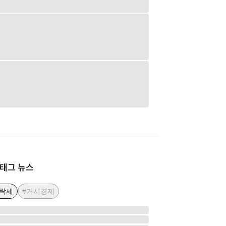
태그 뉴스
하락세
#거시경제