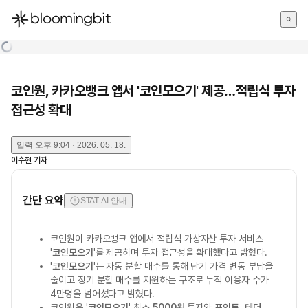
한국어
English
日本語
코인원, 카카오뱅크 앱서 '코인모으기' 제공…적립식 투자
접근성 확대
입력
오후 9:04 · 2026. 05. 18.
이수현
기자
간단 요약
STAT AI 안내
코인원이 카카오뱅크 앱에서 적립식 가상자산 투자 서비스
'
코인모으기
'를 제공하며 투자 접근성을 확대했다고 밝혔다.
'
코인모으기
'는 자동 분할 매수를 통해 단기 가격 변동 부담을
줄이고 장기 분할 매수를 지원하는 구조로 누적 이용자 수가
4만명을 넘어섰다고 밝혔다.
코인원은 '
코인모으기
' 최소
5000원
투자와
포인트
,
테더