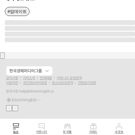
#업데이트
한국경제미디어그룹
공지사항
기자소개
인재채용
커뮤니티 운영정책
이용약관
개인정보처리방침
청소년보호정책
언론윤리강령
문의사항
help@bloomingbit.io
뉴스
커뮤니티
핫 피플
리워드
내 정보