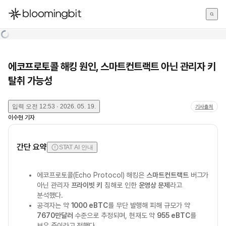
한국어
English
日本語
에코프로토콜 해킹 원인, 스마트컨트랙트 아닌 관리자 키
탈취 가능성
입력
오전 12:53 · 2026. 05. 19.
기사출처
이수현
기자
간단 요약
STAT AI 안내
에코프로토콜(Echo Protocol) 해킹은
스마트컨트랙트
버그가
아닌 관리자
프라이빗 키
침해로 인한
운영상 문제
라고
분석했다.
공격자는 약
1000 eBTC
를 무단 발행해 피해 규모가 약
7670만달러
수준으로 추정되며, 현재도 약
955 eBTC
를
보유 중이라고 전했다.