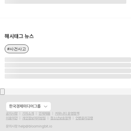
해시태그 뉴스
#사건사고
한국경제미디어그룹
공지사항
기자소개
인재채용
커뮤니티 운영정책
이용약관
개인정보처리방침
청소년보호정책
언론윤리강령
문의사항
help@bloomingbit.io