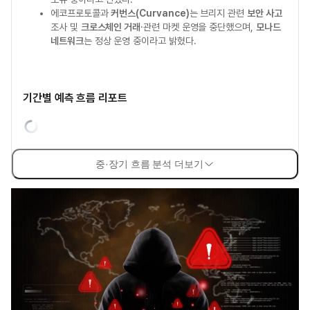
에코프로토콜과
커번스(Curvance)
는 브리지 관련
보안 사고
조사 및
크로스체인 거래
·관련 마켓 운영을 중단했으며,
모나드
네트워크
는 정상 운영 중이라고 밝혔다.
기간별 예측 흐름 리포트
중·장기 흐름 분석 더보기