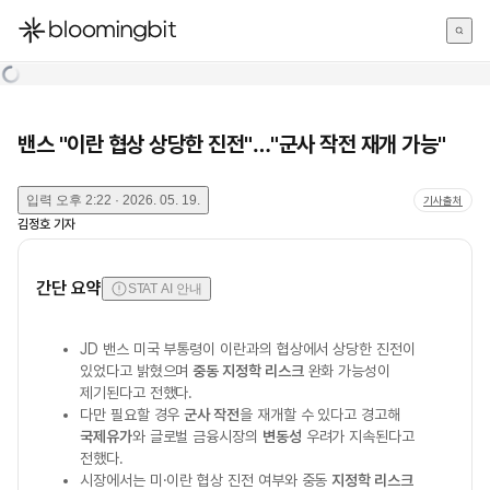
한국어
English
日本語
밴스 "이란 협상 상당한 진전"…"군사 작전 재개 가능"
입력
오후 2:22 · 2026. 05. 19.
기사출처
김정호
기자
간단 요약
STAT AI 안내
JD 밴스 미국 부통령이 이란과의 협상에서 상당한 진전이
있었다고 밝혔으며
중동 지정학 리스크
완화 가능성이
제기된다고 전했다.
다만 필요할 경우
군사 작전
을 재개할 수 있다고 경고해
국제유가
와 글로벌 금융시장의
변동성
우려가 지속된다고
전했다.
시장에서는 미·이란 협상 진전 여부와 중동
지정학 리스크