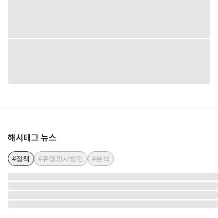
해시태그 뉴스
#정책
#유명인사발언
#분석