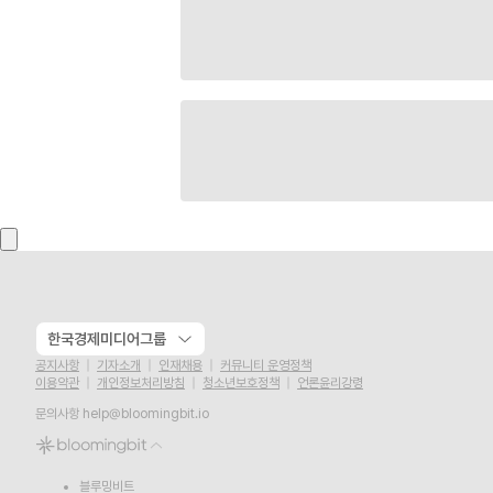
한국경제미디어그룹
공지사항
기자소개
인재채용
커뮤니티 운영정책
이용약관
개인정보처리방침
청소년보호정책
언론윤리강령
문의사항
help@bloomingbit.io
블루밍비트