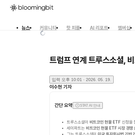
뉴스
커뮤니티
핫 피플
AI 리포트
멤버십
한국어
English
日本語
트럼프 연계 트루스소셜, 비
입력
오후 10:01 · 2026. 05. 19.
이수현
기자
간단 요약
STAT AI 안내
트루스소셜이
비트코인 현물 ETF
신청을 
세이파트는
비트코인 현물 ETF 시장 경쟁
그는 트루스소셜이
미국 투자회사법 기반 