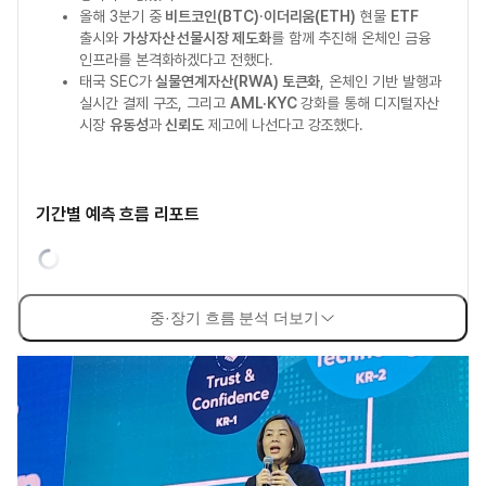
올해 3분기 중
비트코인(BTC)
·
이더리움(ETH)
현물
ETF
출시와
가상자산 선물시장 제도화
를 함께 추진해 온체인 금융
인프라를 본격화하겠다고 전했다.
태국 SEC가
실물연계자산(RWA) 토큰화
, 온체인 기반 발행과
실시간 결제 구조, 그리고
AML·KYC
강화를 통해 디지털자산
시장
유동성
과
신뢰도
제고에 나선다고 강조했다.
기간별 예측 흐름 리포트
중·장기 흐름 분석 더보기