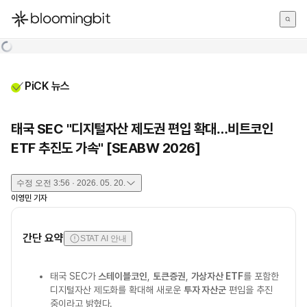
한국어
English
日本語
PiCK 뉴스
태국 SEC "디지털자산 제도권 편입 확대…비트코인
ETF 추진도 가속" [SEABW 2026]
수정
오전 3:56 · 2026. 05. 20.
이영민
기자
간단 요약
STAT AI 안내
태국 SEC가
스테이블코인
,
토큰증권
,
가상자산 ETF
를 포함한
디지털자산 제도화를 확대해 새로운
투자 자산군
편입을 추진
중이라고 밝혔다.