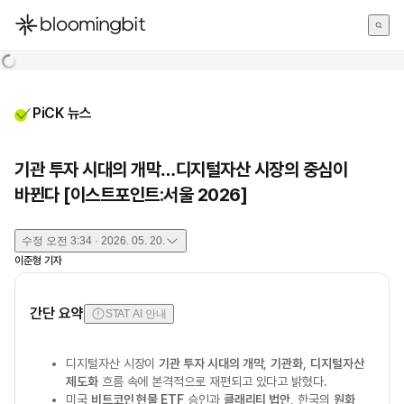
한국어
English
日本語
PiCK 뉴스
기관 투자 시대의 개막…디지털자산 시장의 중심이
바뀐다 [이스트포인트:서울 2026]
수정
오전 3:34 · 2026. 05. 20.
이준형
기자
간단 요약
STAT AI 안내
디지털자산 시장이
기관 투자 시대의 개막
,
기관화
,
디지털자산
제도화
흐름 속에 본격적으로 재편되고 있다고 밝혔다.
미국
비트코인 현물 ETF
승인과
클래리티 법안
, 한국의
원화