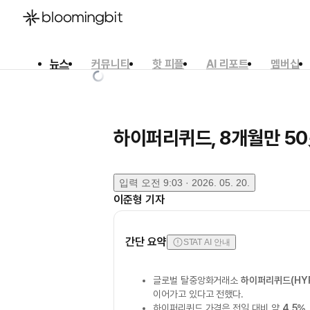
뉴스
커뮤니티
핫 피플
AI 리포트
멤버십
한국어
English
日本語
하이퍼리퀴드, 8개월만 50
입력
오전 9:03 · 2026. 05. 20.
이준형
기자
간단 요약
STAT AI 안내
글로벌 탈중앙화거래소
하이퍼리퀴드(HYP
이어가고 있다고 전했다.
하이퍼리퀴드 가격은 전일 대비 약
4.5%