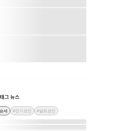
태그 뉴스
상승세
#인기코인
#알트코인