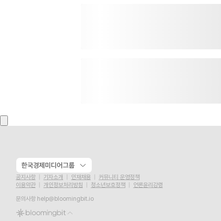
한국경제미디어그룹
공지사항
기자소개
인재채용
커뮤니티 운영정책
이용약관
개인정보처리방침
청소년보호정책
언론윤리강령
문의사항
help@bloomingbit.io