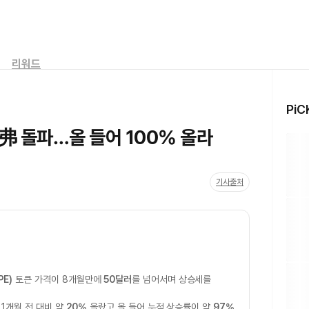
리워드
PiC
弗 돌파…올 들어 100% 올라
기사출처
E)
토큰 가격이 8개월만에
50달러
를 넘어서며 상승세를
, 1개월 전 대비 약
20%
올랐고 올 들어 누적 상승률이 약
97%