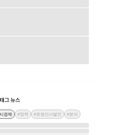
태그 뉴스
거시경제
#정책
#유명인사발언
#분석