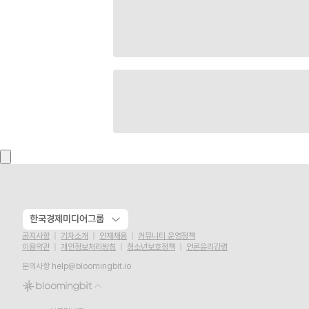
한국경제미디어그룹
공지사항
기자소개
인재채용
커뮤니티 운영정책
이용약관
개인정보처리방침
청소년보호정책
언론윤리강령
문의사항
help@bloomingbit.io