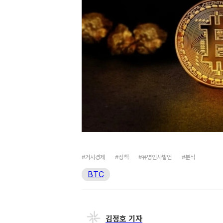
#거시경제
#정책
#유명인사발언
#분석
BTC
김정호 기자