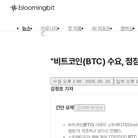
뉴스
커뮤니티
핫 피플
AI 리포트
멤버십
한국어
English
日本語
"비트코인(BTC) 수요, 점
수정
오후 2:48 · 2026. 05. 20.
입력
오후 12
김정호
기자
간단 요약
STAT AI 안내
비트코인(
BTC
) 시장이 스트래티지(Strat
점점 더 의존하고 있다고 전했다.
스트래티지가 올해 들어 17만1000
BTC