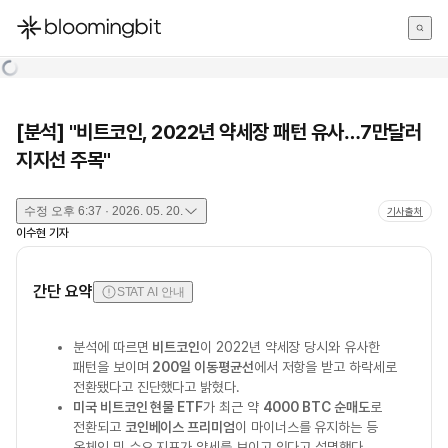
한국어
English
日本語
[분석] "비트코인, 2022년 약세장 패턴 유사…7만달러
지지선 주목"
수정
오후 6:37 · 2026. 05. 20.
기사출처
이수현
기자
간단 요약
STAT AI 안내
분석에 따르면
비트코인
이 2022년 약세장 당시와 유사한
패턴을 보이며
200일 이동평균선
에서 저항을 받고 하락세로
전환됐다고 진단했다고 밝혔다.
미국 비트코인 현물 ETF
가 최근 약
4000 BTC 순매도
로
전환되고
코인베이스 프리미엄
이 마이너스를 유지하는 등
온체인 및 수요 지표가 약세를 보이고 있다고 설명했다.