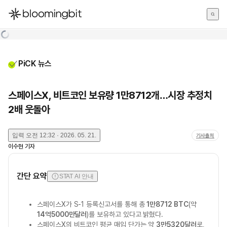
한국어
English
日本語
PiCK 뉴스
스페이스X, 비트코인 보유량 1만8712개…시장 추정치
2배 웃돌아
입력
오전 12:32 · 2026. 05. 21.
기사출처
이수현
기자
간단 요약
STAT AI 안내
스페이스X가 S-1 등록신고서를 통해 총
1만8712 BTC
(약
14억5000만달러
)를 보유하고 있다고 밝혔다.
스페이스X의 비트코인 평균 매입 단가는 약
3만5320달러
로,