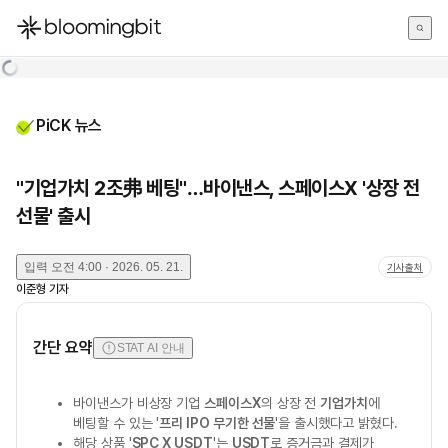
한국어
English
日本語
PiCK 뉴스
"기업가치 2조弗 베팅"…바이낸스, 스페이스X '상장 전
선물' 출시
입력
오전 4:00 · 2026. 05. 21.
기사출처
이준형
기자
간단 요약
STAT AI 안내
바이낸스가 비상장 기업
스페이스X
의 상장 전
기업가치
에
베팅할 수 있는 '
프리 IPO 무기한 선물
'을 출시했다고 밝혔다.
해당 상품 '
SPC X USDT
'는
USDT
로 증거금과 결제가