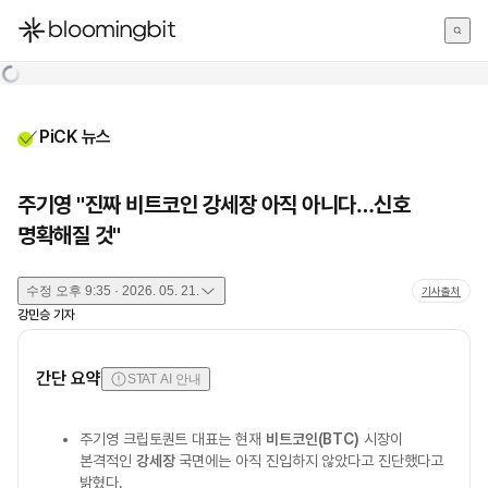
한국어
English
日本語
PiCK 뉴스
주기영 "진짜 비트코인 강세장 아직 아니다…신호
명확해질 것"
수정
오후 9:35 · 2026. 05. 21.
기사출처
강민승
기자
간단 요약
STAT AI 안내
주기영 크립토퀀트 대표는 현재
비트코인(BTC)
시장이
본격적인
강세장
국면에는 아직 진입하지 않았다고 진단했다고
밝혔다.