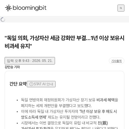
한국어
English
日本語
"독일 의회, 가상자산 세금 강화안 부결…1년 이상 보유시
비과세 유지"
입력
오후 9:43 · 2026. 05. 21.
기사출처
강민승
기자
간단 요약
STAT AI 안내
독일 연방의회 재정위원회가 가상자산 장기 보유
비과세 혜택
을
폐지하는 세제 개편안을 부결했다고 보도했다.
이에 따라 독일 내 가상자산 투자자의 '
1년 이상 보유 후 매도 시
양도소득세 면제
' 제도는 유지될 전망이라고 전했다.
시장에서는 이번 결정으로 독일이 유럽 내 비교적
친(親)
가상자산 투자 환경
을 유지하게 됐다는 평가도 나온다고 밝혔다.