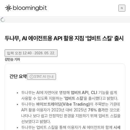
한국어
English
日本語
두나무, AI 에이전트용 API 활용 지침 '업비트 스킬' 출시
입력
오전 12:40 · 2026. 05. 22.
강민승
기자
간단 요약
STAT AI 안내
두나무는 AI에 자연어로 명령해
업비트 API
,
CLI
기능을 쉽게
사용할 수 있도록 지원하는 '
업비트 스킬
'을 출시했다고 밝혔다.
두나무는
바이브 트레이딩(Vibe Trading)
이 주목받는 가운데
API 활용 이용자가 2023년 대비 2025년
76% 증가
한 것으로
나타나 보다 쉽고 안정적인 환경을 지원하기 위해 업비트 스킬을
선보였다고 밝혔다.
두나무는 업비트 스킬을 통해 이용자가 AI 에이전트와 함께
시세