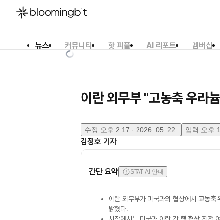
뉴스
커뮤니티
핫 피플
AI 리포트
멤버십
한국어
English
日本語
이란 외무부 "고농축 우라늄
수정
오후 2:17 · 2026. 05. 22.
입력
오후 1:
김정호
기자
간단 요약
STAT AI 안내
이란 외무부가 미국과의 협상에서
고농축 
밝혔다.
시장에서는 미국과 이란 간
핵 협상
진전 