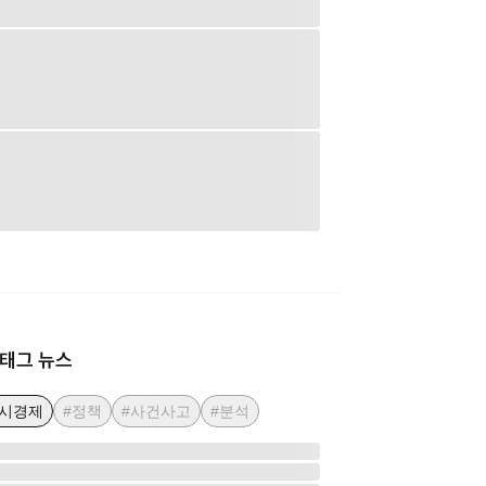
태그 뉴스
거시경제
#정책
#사건사고
#분석