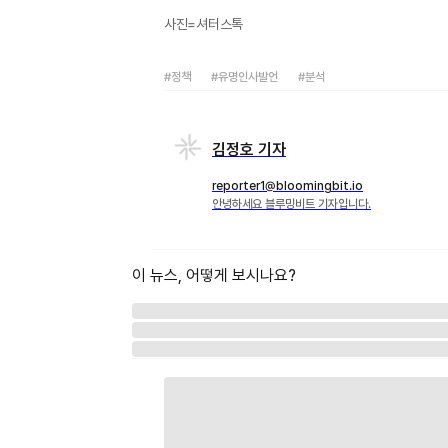
사진=셔터스톡
#정책
#유명인사발언
#분석
김정호 기자
reporter1@bloomingbit.io
안녕하세요 블루밍비트 기자입니다.
이 뉴스, 어떻게 보시나요?