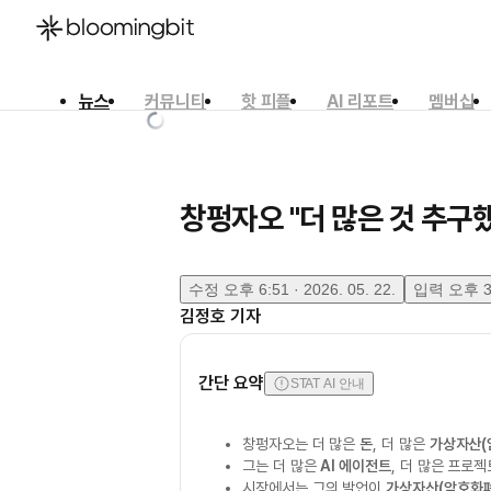
뉴스
커뮤니티
핫 피플
AI 리포트
멤버십
한국어
English
日本語
창펑자오 "더 많은 것 추구
수정
오후 6:51 · 2026. 05. 22.
입력
오후 3:
김정호
기자
간단 요약
STAT AI 안내
창펑자오는 더 많은
돈
, 더 많은
가상자산(
그는 더 많은
AI 에이전트
, 더 많은 프로
시장에서는 그의 발언이
가상자산(암호화폐