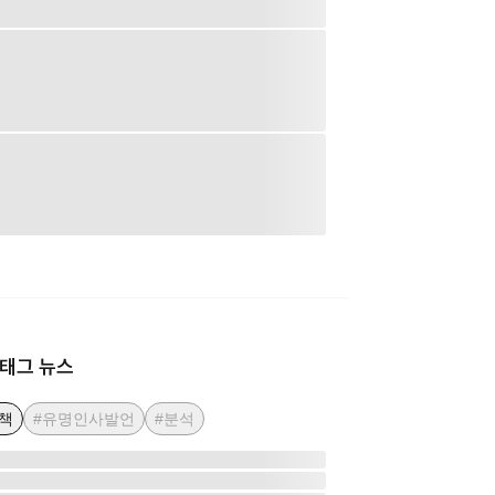
태그 뉴스
책
#유명인사발언
#분석