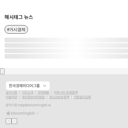
해시태그 뉴스
#거시경제
한국경제미디어그룹
공지사항
기자소개
인재채용
커뮤니티 운영정책
이용약관
개인정보처리방침
청소년보호정책
언론윤리강령
문의사항
help@bloomingbit.io