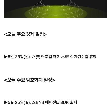
<오늘 주요 경제 일정>
▶︎5월 25일(월): △美 현충일 휴장 △韓 석가탄신일 휴장
<오늘 주요 암호화폐 일정>
▶︎5월 25일(월): △BNB 에이전트 SDK 출시