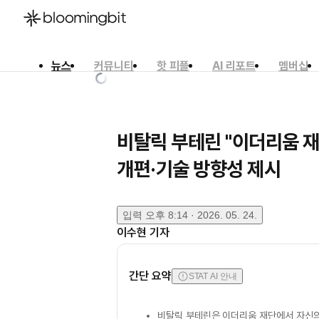
뉴스
커뮤니티
핫 피플
AI 리포트
멤버십
한국어
English
日本語
비탈릭 부테린 "이더리움 
개편·기술 방향성 제시
입력
오후 8:14 · 2026. 05. 24.
이수현
기자
간단 요약
STAT AI 안내
비탈릭 부테린은 이더리움 재단에서 자신의