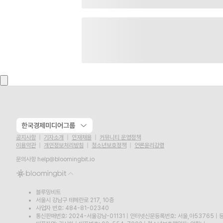
한국경제미디어그룹
공지사항
기자소개
인재채용
커뮤니티 운영정책
이용약관
개인정보처리방침
청소년보호정책
언론윤리강령
문의사항
help@bloomingbit.io
블루밍비트
서울시 강남구 테헤란로 217, 10층
사업자 번호: 484-81-02340
통신판매번호: 2024-서울강남-01131
|
인터넷신문등록번호: 서울,아53765
|
등