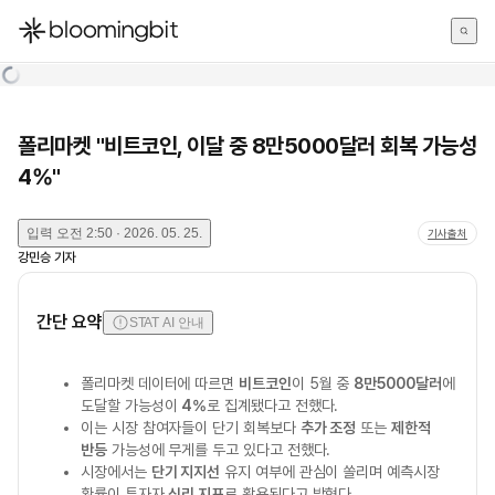
한국어
English
日本語
폴리마켓 "비트코인, 이달 중 8만5000달러 회복 가능성
4%"
입력
오전 2:50 · 2026. 05. 25.
기사출처
강민승
기자
간단 요약
STAT AI 안내
폴리마켓 데이터에 따르면
비트코인
이 5월 중
8만5000달러
에
도달할 가능성이
4%
로 집계됐다고 전했다.
이는 시장 참여자들이 단기 회복보다
추가 조정
또는
제한적
반등
가능성에 무게를 두고 있다고 전했다.
시장에서는
단기 지지선
유지 여부에 관심이 쏠리며 예측시장
확률이 투자자
심리 지표
로 활용된다고 밝혔다.