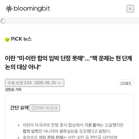
한국어
English
日本語
PiCK 뉴스
이란 "미·이란 합의 임박 단정 못해"…"핵 문제는 현 단계
논의 대상 아냐"
수정
오전 3:24 · 2026. 05. 25.
기사출처
강민승
기자
간단 요약
STAT AI 안내
이란이 미국과의 전쟁 종식 협상에서
기본 틀
에는 도달했지만
합의 임박
은 아니라며 불확실성을 강조했다고 밝혔다.
호르무즈 해협
관리 문제
는 이란·오만 등 연안국 사안이며