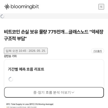
한국어
English
日本語
비트코인 손실 보유 물량 775만개…글래스노드 "약세장
구조적 부담"
입력
오전 10:45 · 2026. 05. 25.
기사출처
강민승
기자
기간별 예측 흐름 리포트
중·장기 흐름 분석 더보기