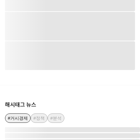
해시태그 뉴스
#거시경제
#정책
#분석