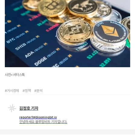
사진=셔터스톡
#거시경제
#정책
#분석
김정호 기자
reporter1@bloomingbit.io
안녕하세요 블루밍비트 기자입니다.