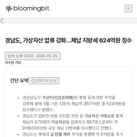
한국어
English
日本語
경남도, 가상자산 압류 강화…체납 지방세 624억원 징수
입력
오후 10:22 · 2026. 05. 25.
이수현
기자
간단 요약
STAT AI 안내
경상남도가
가상자산(암호화폐)
와
주식
등에 대한 추적을
강화해 올해 5월 기준 지방세 체납액 2601억원 중 624억원을
징수했다고 밝혔다.
경남도가 업비트·빗썸·코인원·코빗 등
가상자산 거래소
를 통해
체납자 976명의
가상자산
을 압류하고 887명으로부터 약
9억8000만원 규모 체납 지방세를 징수했다고 전했다.
경남도는
주식
과
금 현물 계좌
추적을 병행해 약 8억원을 추가