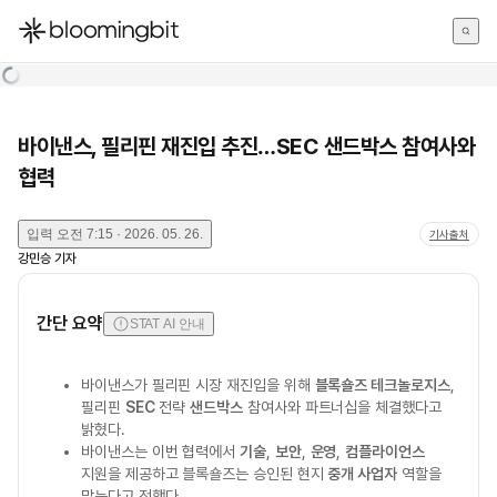
한국어
English
日本語
바이낸스, 필리핀 재진입 추진…SEC 샌드박스 참여사와
협력
입력
오전 7:15 · 2026. 05. 26.
기사출처
강민승
기자
간단 요약
STAT AI 안내
바이낸스가 필리핀 시장 재진입을 위해
블록숄즈 테크놀로지스
,
필리핀
SEC
전략
샌드박스
참여사와 파트너십을 체결했다고
밝혔다.
바이낸스는 이번 협력에서
기술
,
보안
,
운영
,
컴플라이언스
지원을 제공하고 블록숄즈는 승인된 현지
중개 사업자
역할을
맡는다고 전했다.