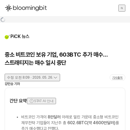
한국어
English
日本語
PiCK 뉴스
중소 비트코인 보유 기업, 603BTC 추가 매수…
스트래티지는 매수 일시 중단
수정
오전 8:09 · 2026. 05. 26.
기사출처
강민승
기자
간단 요약
STAT AI 안내
비트코인 가격이
8만달러
아래로 밀린 가운데 중소형 비트코인
재무전략 기업들이 지난주 총
602.6BTC(약 4600만달러)
를
추가 매수했다고 전했다.