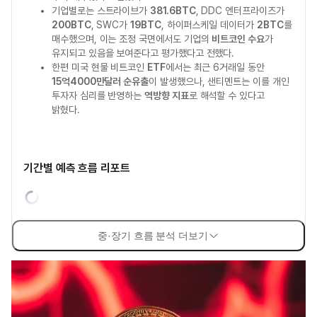
기업별로는 스트라이브가
381.6BTC
, DDC 엔터프라이즈가
200BTC
, SWC가
19BTC
, 하이퍼스케일 데이터가
2BTC
를
매수했으며, 이는 조정 국면에서도 기업의
비트코인 수요
가
유지되고 있음을 보여준다고 평가했다고 전했다.
한편 미국 현물 비트코인
ETF
에서는 최근 6거래일 동안
15억4000만달러 순유출
이 발생했으나, 샌티멘트는 이를 개인
투자자 심리를 반영하는
역방향 지표
로 해석할 수 있다고
밝혔다.
기간별 예측 흐름 리포트
중·장기 흐름 분석 더보기